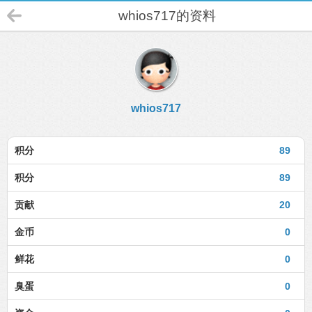
whios717的资料
whios717
积分
89
积分
89
贡献
20
金币
0
鲜花
0
臭蛋
0